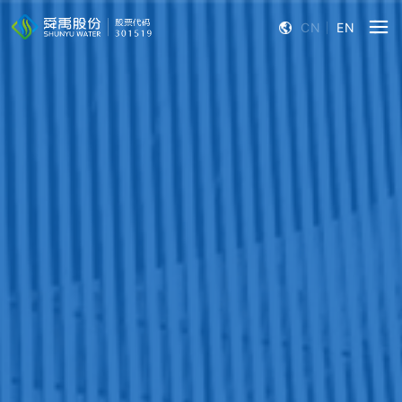
CN
EN